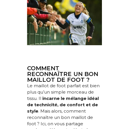
COMMENT
RECONNAÎTRE UN BON
MAILLOT DE FOOT ?
Le maillot de foot parfait est bien
plus qu’un simple morceau de
tissu. Il
incarne le mélange idéal
de technicité, de confort et de
style
. Mais alors, comment
reconnaître un bon maillot de
foot ? Ici, on vous partage