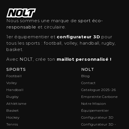
Nous sommes une marque de
sport éco-
responsable
et circulaire.
1er équipementier et
configurateur 3D
pour
tous les sports : football, volley, handball, rugby,
basket.
Avec
NOLT
, crée ton
maillot personnalisé !
SPORTS
NOLT
Football
Blog
Volley
Contact
Handball
Catalogue 2025-26
Rugby
Empreinte Carbone
Athlétisme
Notre Mission
Basket
Équipementier
Hockey
Configurateur 3D
Tennis
Configurateur 3D -