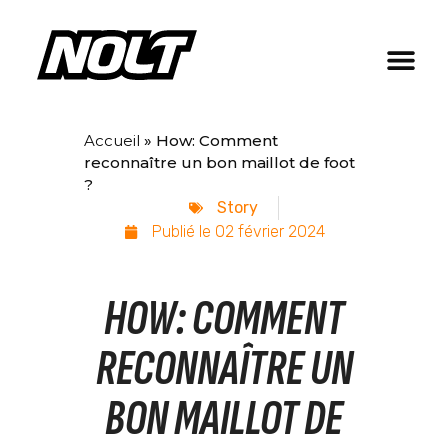
Accueil
»
How: Comment
reconnaître un bon maillot de foot
?
Story
Publié le
02 février 2024
HOW: COMMENT
RECONNAÎTRE UN
BON MAILLOT DE