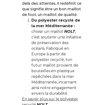
delà des attentes, il redéfinit ce
que signifie être un bon maillot
de foot, un maillot de qualité.
Du polyester recyclé de
la mer Méditerranée :
choisir un maillot
NOLT
,
c’est soutenir une initiative
de préservation des
océans. Fabriqué en
Europe à partir de
polyester recyclé, ton
futur maillot provient de
bouteilles en plastique
repêchées dans la mer
Méditerranée, incarnant
ainsi notre engagement
envers la durabilité.
En savoir plus sur le polyester
recyclé
NOLT