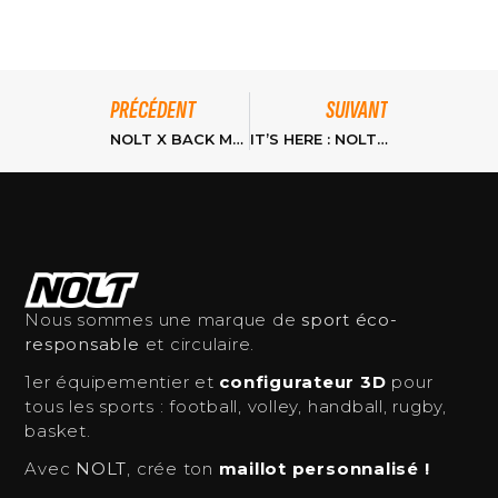
PRÉCÉDENT
SUIVANT
NOLT X BACK MARKET X ACT FOR SPORT : SURPRISE
IT’S HERE : NOLT AU TRANSITION FORUM !
Nous sommes une marque de
sport éco-
responsable
et circulaire.
1er équipementier et
configurateur 3D
pour
tous les sports : football, volley, handball, rugby,
basket.
Avec
NOLT
, crée ton
maillot personnalisé !